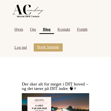
(current)
Hjem
Om
Blog
Kontakt
Forløb
Book Samtale
Log ind
Der sker alt for meget i DIT hoved –
og det tærer på DIT indre 🧠⚡