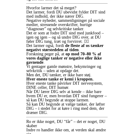
Hvorfor larmer det så meget?
Det larmer, fordi DU ubevidst fylder DIT sind
med indhold, der ikke nærer DIG.
Negative nyheder, sammenligninger på sociale
medier, stressende overskrifter, hurtige
“diagnoser” og selvkritiske tanker.
Det er som at fodre DIT sind med junkfood –
igen og igen – og så undre DIG over, at DU
føler DIG tung, træt og forvirret. 😵‍💫
Det larmer også, fordi
de fleste af os tænker
negativt størstedelen af tiden
.
Forskning peger på, at
op mod 70–80 % af
vores daglige tanker er negative eller ikke
gavnende
.
Vi gentager gamle mønstre, bekymringer og
selvkritik – uden at opdage det.
Men det, DU tænker, er ikke bare støj.
Hver eneste tanke er kemi i kroppen.
Hver eneste tanke påvirker DIT nervesystem,
DINE celler, DIT humør.
Når DU lærer DIG selv at kende – ikke bare
hvem DU er, men hvordan DIT sind fungerer –
så kan DU begynde at stoppe larmen.
Så kan DU begynde at vælge tanker, der løfter
DIG – i stedet for at køre i ring med dem, der
dræner DIG.
Ro er ikke noget, DU “får” – det er noget, DU
skaber
Indre ro handler ikke om, at verden skal ændre