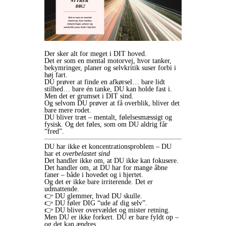
Der sker alt for meget i DIT hoved.
Det er som en mental motorvej, hvor tanker,
bekymringer, planer og selvkritik suser forbi i
høj fart.
DU prøver at finde en afkørsel… bare lidt
stilhed… bare én tanke, DU kan holde fast i.
Men det er grumset i DIT sind.
Og selvom DU prøver at få overblik, bliver det
bare mere rodet.
DU bliver træt – mentalt, følelsesmæssigt og
fysisk. Og det føles, som om DU aldrig får
“fred”.
DU har ikke et koncentrationsproblem – DU
har et
overbelastet sind
Det handler ikke om, at DU ikke kan fokusere.
Det handler om, at DU har for mange åbne
faner – både i hovedet og i hjertet.
Og det er ikke bare irriterende. Det er
udmattende.
👉 DU glemmer, hvad DU skulle.
👉 DU føler DIG “ude af dig selv”.
👉 DU bliver overvældet og mister retning.
Men DU er ikke forkert. DU er bare fyldt op –
og det kan ændres.