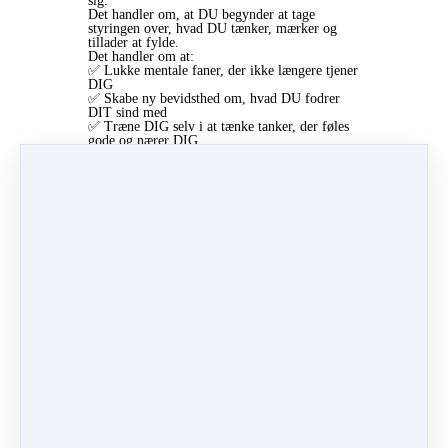
sig.
Det handler om, at DU begynder at tage
styringen over, hvad DU tænker, mærker og
tillader at fylde.
Det handler om at:
✅ Lukke mentale faner, der ikke længere tjener
DIG
✅ Skabe ny bevidsthed om, hvad DU fodrer
DIT sind med
✅ Træne DIG selv i at tænke tanker, der føles
gode og nærer DIG
Og det er præcis det, vi gør i TIR-forløbet
TIR (Thinking Into Results) er ikke bare
inspiration – det er transformation.
Vi rydder op i det mentale kaos, så DU kan få
klarhed.
Vi omskriver DINE gamle mønstre, så DU får
ro.
Vi træner DIG i at tage ansvar for DINE tanker
– og i at bruge dem til at skabe det liv, DU
faktisk ønsker.
Klar til at få fred i hovedet og kraft i hjertet?
Hvis DU er træt af at tænke DIG selv træt – og
klar til at finde ro uden at flygte fra hverdagen,
så lad os tage en snak.
🔑 Book en samtale her og hør, hvordan vi kan
hjælpe DIG:
👉
www.karinaac.dk/karina
Jeg glæder mig til at høre, hvad der larmer i
DIT hoved – og hjælpe DIG med at finde ind