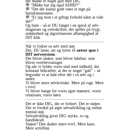
der
måske er noget galt med DIG.
💬 “Måske har jeg også ADHD?”
💬 “Det dér kunne godt være et tegn på
barndomstraume…”
💬 “Er jeg mon i et giftigt forhold uden at vide
det?”
Og bum – så er DU fanget i en spiral af selv-
diagnoser og overskrifter, der spiller på frygt,
usikkerhed og algoritmernes afhængighed af
DIT klik.
Når vi fodrer os selv med støj
Det, DU læser, ser og lytter til
sætter spor i
DIT nervesystem
.
Det bliver tanker, som bliver følelser, som
bliver overbevisninger.
Og når vi fylder vores sind med indhold, der
konstant bekræfter, at der er noget “galt” – så
begynder vi at lede efter dét i os selv og i
andre.
Vi bliver mere selvkritiske. Mere på vagt. Mere
i tvivl.
Vi bliver bange for vores egne mønstre, vores
relationer, vores børn.
Det er ikke DIG, der er forkert. Det er støjen.
Der er forskel på ægte selvudvikling og online
mental-støj.
Selvudvikling giver DIG styrke, ro og
handlekraft.
Støjen? Den skaber mere tvivl. Mere kaos.
Mere
scrolling
.