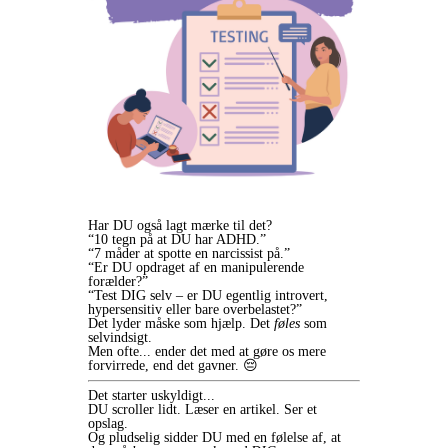
Har DU også lagt mærke til det?
“10 tegn på at DU har ADHD.”
“7 måder at spotte en narcissist på.”
“Er DU opdraget af en manipulerende
forælder?”
“Test DIG selv – er DU egentlig introvert,
hypersensitiv eller bare overbelastet?”
Det lyder måske som hjælp. Det
føles
som
selvindsigt.
Men ofte... ender det med at gøre os mere
forvirrede, end det gavner. 😔
Det starter uskyldigt...
DU scroller lidt. Læser en artikel. Ser et
opslag.
Og pludselig sidder DU med en følelse af, at