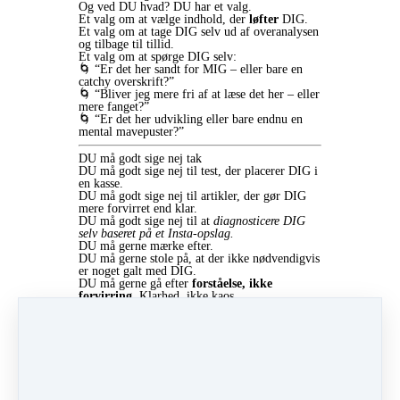
Og ved DU hvad? DU har et valg.
Et valg om at vælge indhold, der
løfter
DIG.
Et valg om at tage DIG selv ud af overanalysen
og tilbage til tillid.
Et valg om at spørge DIG selv:
🌀 “Er det her sandt for MIG – eller bare en
catchy overskrift?”
🌀 “Bliver jeg mere fri af at læse det her – eller
mere fanget?”
🌀 “Er det her udvikling eller bare endnu en
mental mavepuster?”
DU må godt sige nej tak
DU må godt sige nej til test, der placerer DIG i
en kasse.
DU må godt sige nej til artikler, der gør DIG
mere forvirret end klar.
DU må godt sige nej til at
diagnosticere DIG
selv baseret på et Insta-opslag.
DU må gerne mærke efter.
DU må gerne stole på, at der ikke nødvendigvis
er noget galt med DIG.
DU må gerne gå efter
forståelse, ikke
forvirring.
Klarhed, ikke kaos.
Vil DU have ro i stedet for mere analyse?
DU behøver ikke flere tests, labels eller hurtige
svar.
DU har ikke brug for flere grunde til at tvivle
på DIG selv.
Det, DU har brug for, er at lære DIG selv at
kende – sådan rigtigt.